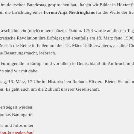
 im deutschen Bundestag gesprochen hat, haben wir Bilder in Höxter f
für die Errichtung eines
Forum Anja Niedringhaus
für die Werte der fr
n Geschichte ein (noch) unterschätztes Datum. 1793 wurde an diesem Tag
kratische Revolution ihre Erfolge; und ebenfalls am 18. März fand 1990
ße sich die Reihe in Italien um den 18. März 1848 erweitern, als die »C
che Besatzungsmacht, losbrach.
er Form gerade in Europa und vor allem in Deutschland für Aufbruch und
n sind wir mit dabei.
g, 19. März, 17 Uhr im Historischen Rathaus Höxter. Bieten Sie mit u
n. Es geht auch um die Zukunft unserer Gesellschaft.
ersteigert werden:
homas Baumgärtel
te und Infos unter
ion-kuenstler-fan/