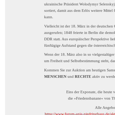
ukrainische Präsident Wolodymyr Selenskyj
sortiert, damit aus dem Erlös weitere Mittel 
kann.
Vielleicht ist der 18. März in der deutsche
ausgerufen; 1848 feierte in Berlin die demo
DDR statt. Aus europäischer Perspektive lie
fünftägige Aufstand gegen die österreichis
Wenn der 18. März also in so vielgestaltig
um Freiheit und Selbstbestimmung steht, dan
Kommen Sie zur Auktion am heutigen Samsta
MENSCHEN
und
RECHTE
aktiv zu werde
Eins der Exponate, die heute v
die »Friedensbanane« von T
Alle Angebo
https://www.forum-anja-niedringhaus.de/akt