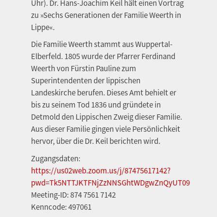
Uhr). Dr. Hans-Joachim Keil hält einen Vortrag
zu »Sechs Generationen der Familie Weerth in
Lippe«.
Die Familie Weerth stammt aus Wuppertal-
Elberfeld. 1805 wurde der Pfarrer Ferdinand
Weerth von Fürstin Pauline zum
Superintendenten der lippischen
Landeskirche berufen. Dieses Amt behielt er
bis zu seinem Tod 1836 und gründete in
Detmold den Lippischen Zweig dieser Familie.
Aus dieser Familie gingen viele Persönlichkeit
hervor, über die Dr. Keil berichten wird.
Zugangsdaten:
https://us02web.zoom.us/j/87475617142?
pwd=Tk5NTTJKTFNjZzNNSGhtWDgwZnQyUT09
Meeting-ID: 874 7561 7142
Kenncode: 497061