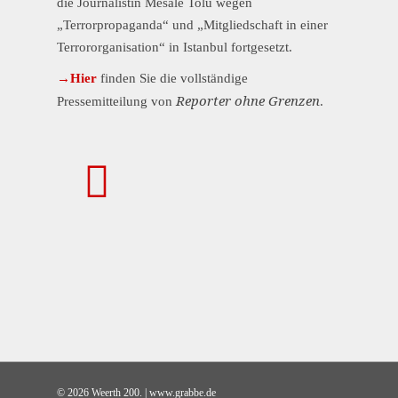
die Journalistin Mesale Tolu wegen
„Terrorpropaganda“ und „Mitgliedschaft in einer
Terrororganisation“ in Istanbul fortgesetzt.
→Hier
finden Sie die vollständige
Reporter ohne Grenzen
Pressemitteilung von
.
© 2026 Weerth 200. | www.grabbe.de