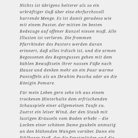
Nichts ist übrigens heiterer als so ein
urkräftiger Guß über eine ehrfurchsvoll
harrende Menge. Es ist damit geradeso wie
mit einem Pastor, der mitten im besten
Redezuge auf offener Kanzel niesen muß. Alle
Illusion ist verloren. Die frommen
Pfarrkinder des Pastors werden daran
erinnert, daß alles irdisch ist, und die armen
Begossenen des Regengusses gehen mit dem
kühlen Bewußtsein ihrer nassen Füße nach
Hause und denken mehr an ein Paar warme
Pantoffeln als an Ibrahim Pascha oder an die
Königin Pomare.
Für mein Leben gern sehe ich aus einem
trockenen Hinterhalte dem erfrischenden
Schauspiele einer allgemeinen Taufe zu.
Zuerst ein leiser Wind, der den Staub mit
lustigen Kräuseln vom Boden erhebt – die
Locken einer schönen Dame gaukeln anmutig
an den blühenden Wangen vorüber. Dann ein
fühlbarer Stoß, der die Fensterläden und die