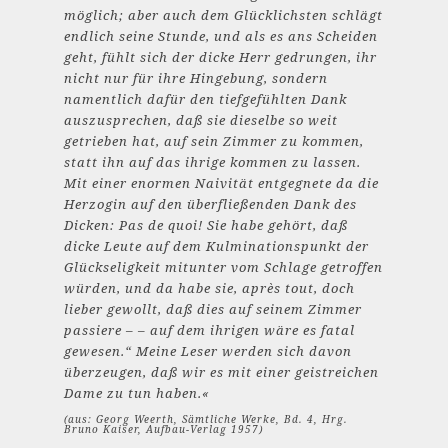
möglich; aber auch dem Glücklichsten schlägt
endlich seine Stunde, und als es ans Scheiden
geht, fühlt sich der dicke Herr gedrungen, ihr
nicht nur für ihre Hingebung, sondern
namentlich dafür den tiefgefühlten Dank
auszusprechen, daß sie dieselbe so weit
getrieben hat, auf sein Zimmer zu kommen,
statt ihn auf das ihrige kommen zu lassen.
Mit einer enormen Naivität entgegnete da die
Herzogin auf den überfließenden Dank des
Dicken: Pas de quoi! Sie habe gehört, daß
dicke Leute auf dem Kulminationspunkt der
Glückseligkeit mitunter vom Schlage getroffen
würden, und da habe sie, après tout, doch
lieber gewollt, daß dies auf seinem Zimmer
passiere – – auf dem ihrigen wäre es fatal
gewesen.“ Meine Leser werden sich davon
überzeugen, daß wir es mit einer geistreichen
Dame zu tun haben.«
(aus: Georg Weerth, Sämtliche Werke, Bd. 4, Hrg.
Bruno Kaiser, Aufbau-Verlag 1957)