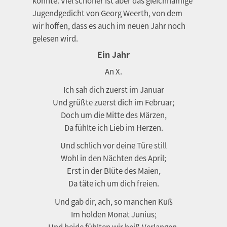
konnte. Viel schöner ist aber das gleichnamige
Jugendgedicht von Georg Weerth, von dem
wir hoffen, dass es auch im neuen Jahr noch
gelesen wird.
Ein Jahr
An X.
Ich sah dich zuerst im Januar
Und grüßte zuerst dich im Februar;
Doch um die Mitte des Märzen,
Da fühlte ich Lieb im Herzen.
Und schlich vor deine Türe still
Wohl in den Nächten des April;
Erst in der Blüte des Maien,
Da täte ich um dich freien.
Und gab dir, ach, so manchen Kuß
Im holden Monat Junius;
Und beide fühlten wir heiß Verlangen,