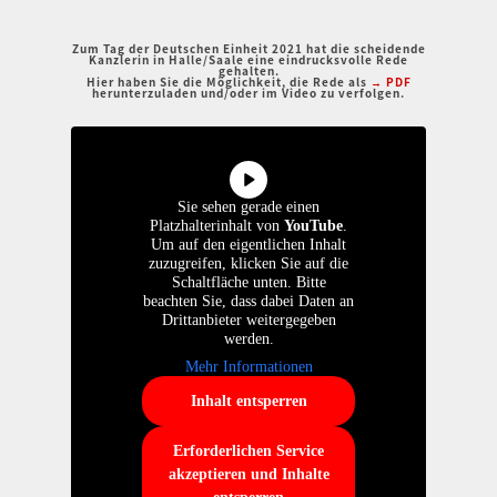
Zum Tag der Deutschen Einheit 2021 hat die scheidende
Kanzlerin in Halle/Saale eine eindrucksvolle Rede
gehalten.
Hier haben Sie die Möglichkeit, die Rede als
→ PDF
herunterzuladen und/oder im Video zu verfolgen.
Sie sehen gerade einen
Platzhalterinhalt von
YouTube
.
Um auf den eigentlichen Inhalt
zuzugreifen, klicken Sie auf die
Schaltfläche unten. Bitte
beachten Sie, dass dabei Daten an
Drittanbieter weitergegeben
werden.
Mehr Informationen
Inhalt entsperren
Erforderlichen Service
akzeptieren und Inhalte