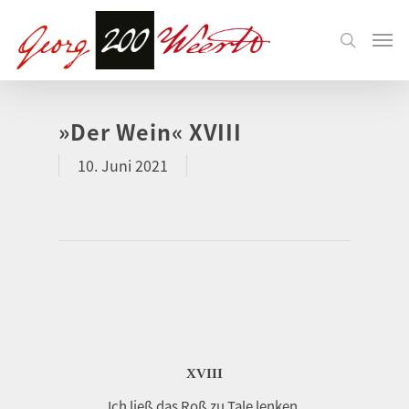
»Der Wein« XVIII
10. Juni 2021
XVIII
Ich ließ das Roß zu Tale lenken,