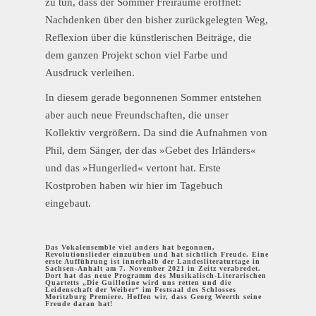
zu tun, dass der Sommer Freiräume eröffnet:
Nachdenken über den bisher zurückgelegten Weg,
Reflexion über die künstlerischen Beiträge, die
dem ganzen Projekt schon viel Farbe und
Ausdruck verleihen.
In diesem gerade begonnenen Sommer entstehen
aber auch neue Freundschaften, die unser
Kollektiv vergrößern. Da sind die Aufnahmen von
Phil, dem Sänger, der das »Gebet des Irländers«
und das »Hungerlied« vertont hat. Erste
Kostproben haben wir hier im Tagebuch
eingebaut.
Das Vokalensemble viel anders hat begonnen,
Revolutionslieder einzuüben und hat sichtlich Freude. Eine
erste Aufführung ist innerhalb der Landesliteraturtage in
Sachsen-Anhalt am 7. November 2021 in Zeitz verabredet.
Dort hat das neue Programm des Musikalisch-Literarischen
Quartetts „Die Guillotine wird uns retten und die
Leidenschaft der Weiber“ im Festsaal des Schlosses
Moritzburg Premiere. Hoffen wir, dass Georg Weerth seine
Freude daran hat!