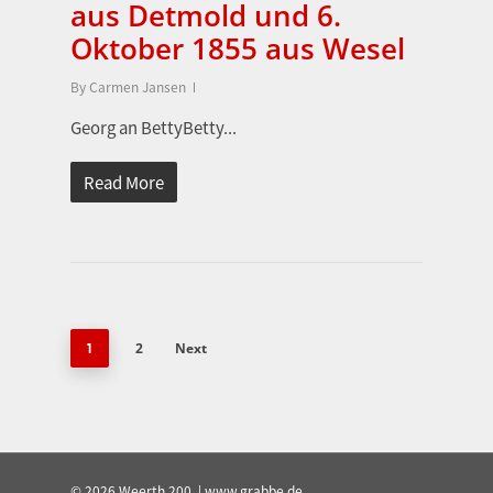
aus Detmold und 6.
Oktober 1855 aus Wesel
By
Carmen Jansen
Georg an BettyBetty...
Read More
2
Next
1
© 2026 Weerth 200. | www.grabbe.de