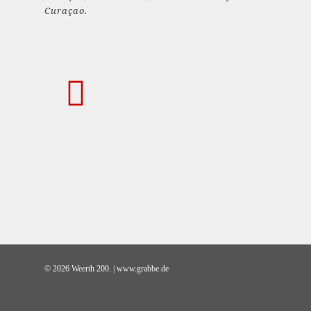
Curaçao.
© 2026 Weerth 200. | www.grabbe.de