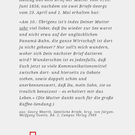
Juni 1856, nachdem sie zwei Briefe Georgs
vom 23. April und 1. Mai erhalten hat:
»Am 10.: Übrigens ist’s indes Deiner Mutter
sehr
viel lieber, daß Du wieder zur See warst
und nicht etwa auf der unglücklichen
Panamá-Bahn, die ganze Wirtschaft ist dort
ja nicht geheuer? Nur soll’s mich wundern,
woher sich Dein nächster Brief datieren
wird? Wunderschön ist es jedenfalls, daß
Euch jetzt so viele Kommunikationsmittel
zwischen dort- und hierseits zu Gebote
stehen, sowie doppelt schön und
anerkennenswert, daß Du, mein Sohn, sie so
treulich benutzest – es erheitert mir das
Leben.« (Die Mutter dankt auch für die große
Kaffee-Sendung.)
aus: Georg Weerth, Sämtliche Briefe, hrsg. von Jürgen-
Wolfgang Goette, Bd. 2; Campus Verlag 1989