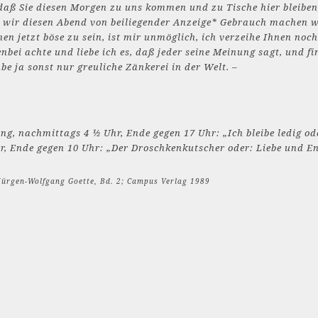
 daß Sie diesen Morgen zu uns kommen und zu Tische hier bleiben
b wir diesen Abend von beiliegender Anzeige* Gebrauch machen 
nen jetzt böse zu sein, ist mir unmöglich, ich verzeihe Ihnen noc
ei achte und liebe ich es, daß jeder seine Meinung sagt, und fin
e ja sonst nur greuliche Zänkerei in der Welt. –
ng, nachmittags 4 ½ Uhr, Ende gegen 17 Uhr: „Ich bleibe ledig ode
hr, Ende gegen 10 Uhr: „Der Droschkenkutscher oder: Liebe und 
 Jürgen-Wolfgang Goette, Bd. 2; Campus Verlag 1989