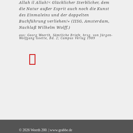
Allah il Allah!< Glücklicher Sterblicher, dem
die Natur außer Esprit auch noch die Kunst
des Einmaleins und der doppelten
Buchführung verliehen!« (IISG, Amsterdam,
Nachlaß Wilhelm Wolff.)
aus: Georg Weerth, Sämtliche Briefe, hrsg. von Jürgen-
Wolfgang Goette, Bd. 2; Campus Verlag 1989
© 2026 Weerth 200. | www.grabbe.de