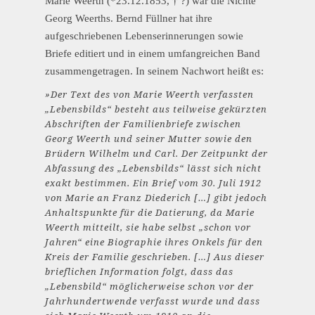
Marie Weerth (*23.12.1853, † ?) war die Nichte
Georg Weerths. Bernd Füllner hat ihre
aufgeschriebenen Lebenserinnerungen sowie
Briefe editiert und in einem umfangreichen Band
zusammengetragen. In seinem Nachwort heißt es:
»Der Text des von Marie Weerth verfassten
„Lebensbilds“ besteht aus teilweise gekürzten
Abschriften der Familienbriefe zwischen
Georg Weerth und seiner Mutter sowie den
Brüdern Wilhelm und Carl. Der Zeitpunkt der
Abfassung des „Lebensbilds“ lässt sich nicht
exakt bestimmen. Ein Brief vom 30. Juli 1912
von Marie an Franz Diederich […] gibt jedoch
Anhaltspunkte für die Datierung, da Marie
Weerth mitteilt, sie habe selbst „schon vor
Jahren“ eine Biographie ihres Onkels für den
Kreis der Familie geschrieben. […] Aus dieser
brieflichen Information folgt, dass das
„Lebensbild“ möglicherweise schon vor der
Jahrhundertwende verfasst wurde und dass