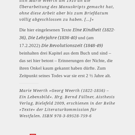
sich Marie Weerth um 1910 an die
Überarbeitung des Manuskripts gemacht hat,
ohne diese Arbeit aber bis zum Briefdatum
völlig abgeschlossen zu haben. […]«
Eine Kindheit (1822-
Die hier eingelesenen Texte
36)
Die Lehrjahre (1836-40)
,
und (am
Die Revolutionszeit (1848-49)
17.2.2022)
beinhalten drei Kapitel aus dem Buch und sind –
das sei hier betont – Erinnerungen der Nichte, die
ihren Onkel kaum gekannt haben dürfte. Zum
Zeitpunkt seines Todes war sie erst 2 ½ Jahre alt.
Marie Weerth »Georg Weerth (1822-1856) –
Ein Lebensbild«. Hrg. Bernd Füllner, Aisthesis
Verlag, Bielefeld 2009, erschienen in der Reihe
»Texte« der Literaturkommission für
Westfalen. ISBN 978-3-89528-759-6